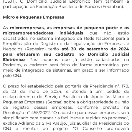
(CSJT).
O Domic
í
lio Judicial Eletr
ô
nico tem tamb
é
m a
participação da Federação Brasileira de Bancos (Febraban).
Micro e Pequenas Empresas
As
microempresas, as empresas de pequeno porte e os
microempreendedores individuais
que não estão
cadastrados no sistema integrado da Rede Nacional para a
Simplificação do Registro e da Legalização de Empresas e
Negócios (Redesim) terão
até 30 de setembro de 2024
para efetuarem seu cadastro no Domicílio Judicial
Eletrônico
. Para aquelas que já estão cadastradas na
Redesim, o cadastro será feito de forma automática, por
meio de integração de sistemas, em prazo a ser informado
pelo CNJ.
O prazo foi estabelecido pela portaria da Presidência nº. 178,
de 23 de maio de 2024, e atende a um pedido de
esclarecimento do Serviço Brasileiro de Apoio às Micro e
Pequenas Empresas (Sebrae) sobre a obrigatoriedade ou não
de registro dessas empresas, conforme previsto na
Resolução nº 455/2022. “O cadastro para essas empresas será
simplificado para garantir a facilidade e rapidez no processo”,
explica Adriano da Silva Araújo, juiz auxiliar da Presidência do
CNJ e mentor do projeto. “O Conselho promoverá