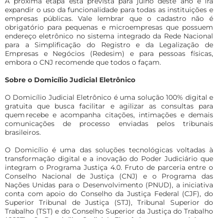
A próxima etapa está prevista para julho deste ano e irá
expandir o uso da funcionalidade para todas as instituições e
empresas públicas. Vale lembrar que o cadastro não é
obrigatório para pequenas e microempresas que possuem
endereço eletrônico no sistema integrado da Rede Nacional
para a Simplificação do Registro e da Legalização de
Empresas e Negócios (Redesim) e para pessoas físicas,
embora o CNJ recomende que todos o façam.
Sobre o Domicílio Judicial Eletrônico
O Domicílio Judicial Eletrônico é uma solução 100% digital e
gratuita que busca facilitar e agilizar as consultas para
quem recebe e acompanha citações, intimações e demais
comunicações de processo enviadas pelos tribunais
brasileiros.
O Domicílio é uma das soluções tecnológicas voltadas à
transformação digital e a inovação do Poder Judiciário que
integram o Programa Justiça 4.0.
Fruto de parceria entre o
Conselho Nacional de Justi
ç
a (CNJ) e o Programa das
Na
çõ
es Unidas para o Desenvolvimento (PNUD), a iniciativa
conta com apoio do Conselho da Justi
ç
a Federal (CJF), do
Superior Tribunal de Justi
ç
a (STJ), Tribunal Superior do
Trabalho (TST) e do Conselho Superior da Justi
ç
a do Trabalho