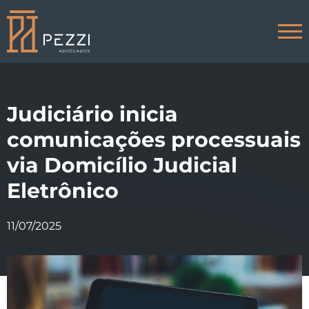
Home
Judiciário inicia
O Escritório
Direito trabalhista
comunicações processuais
Áreas de atuação
via Domicílio Judicial
Dúvidas frequentes
Eletrônico
Blog
11/07/2025
Contato