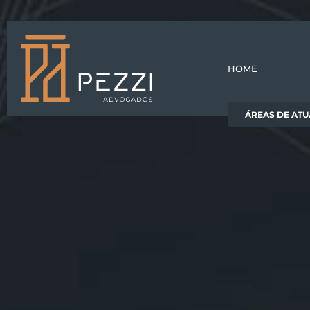
HOME
ÁREAS DE AT
Home
O Escritório
Direito
Direito
Áreas de atuação
trabalhista
empresar
Dúvidas frequentes
Blog
Contato