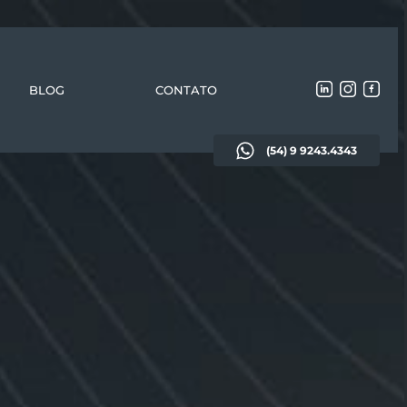
BLOG
CONTATO
(54) 9 9243.4343
ito de
Direito civil
lia