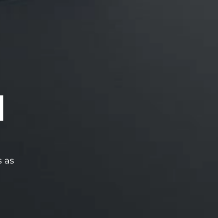
l
 as