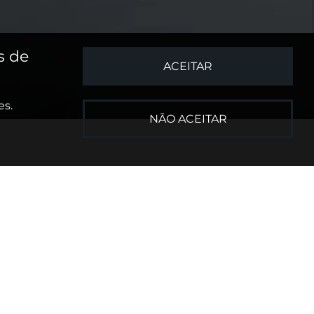
s de
ACEITAR
es.
NÃO ACEITAR
ito de
Direito civil
lia